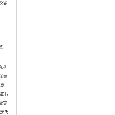
税咨
签
的规
任命
法定
可证书
变更
法定代