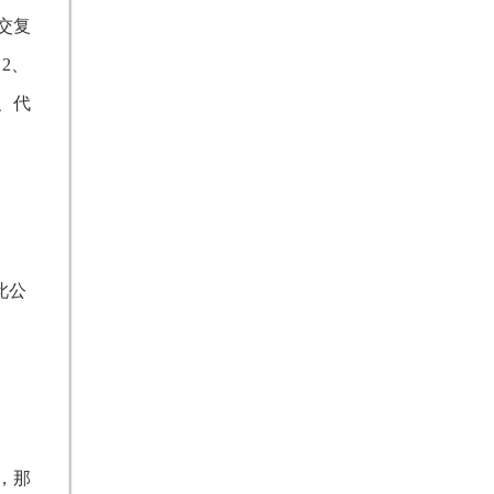
交复
2、
7、代
此公
，那